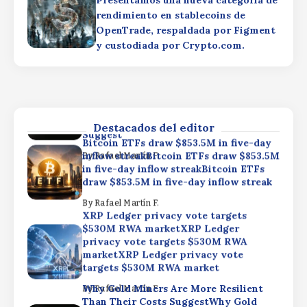
Presentamos una nueva categoría de
$530M RWA marketXRP Ledger
rendimiento en stablecoins de
privacy vote targets $530M RWA
OpenTrade, respaldada por Figment
marketXRP Ledger privacy vote
y custodiada por Crypto.com.
targets $530M RWA market
Why Gold Miners Are More Resilient
By
Rafael Martín F.
Than Their Costs SuggestWhy Gold
Miners Are More Resilient Than Their
Costs SuggestWhy Gold Miners Are
More Resilient Than Their Costs
Destacados del editor
Suggest
Bitcoin ETFs draw $853.5M in five-day
inflow streakBitcoin ETFs draw $853.5M
By
Rafael Martín F.
in five-day inflow streakBitcoin ETFs
draw $853.5M in five-day inflow streak
By
Rafael Martín F.
XRP Ledger privacy vote targets
$530M RWA marketXRP Ledger
privacy vote targets $530M RWA
marketXRP Ledger privacy vote
targets $530M RWA market
Why Gold Miners Are More Resilient
By
Rafael Martín F.
Than Their Costs SuggestWhy Gold