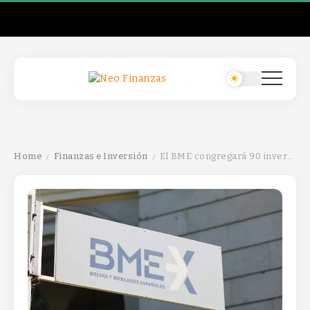
Home
Finanzas e Inversión
El BME congregará 90 inversores y 50 empresas en la 27ª edición del Foro Latibex.
/
/