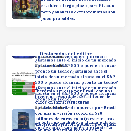
inversión récord de 526 millones de
pronto un techo?
estables a largo plazo para Bitcoin,
euros en infraestructuras
pero ganancias extraordinarias son
eléctricasIberdrola apuesta por Brasil
By
Rafael Martín F.
poco probables.
con una inversión récord de 526
millones de euros en infraestructuras
La bolsa no ha dicho la última palabra:
eléctricasIberdrola apuesta por Brasil
dónde está el verdadero potencialLa
con una inversión récord de 526
bolsa no ha dicho la última palabra:
millones de euros en infraestructuras
dónde está el verdadero potencialLa
eléctricas
bolsa no ha dicho la última palabra:
Destacados del editor
dónde está el verdadero potencial
By
Rafael Martín F.
¿Estamos ante el inicio de un mercado
alcista en el S&P 500 o puede alcanzar
By
Rafael Martín F.
pronto un techo?¿Estamos ante el
inicio de un mercado alcista en el S&P
500 o puede alcanzar pronto un techo?
¿Estamos ante el inicio de un mercado
Iberdrola apuesta por Brasil con una
alcista en el S&P 500 o puede alcanzar
inversión récord de 526 millones de
pronto un techo?
euros en infraestructuras
eléctricasIberdrola apuesta por Brasil
By
Rafael Martín F.
con una inversión récord de 526
millones de euros en infraestructuras
La bolsa no ha dicho la última palabra:
eléctricasIberdrola apuesta por Brasil
dónde está el verdadero potencialLa
con una inversión récord de 526