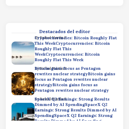
SpaceX Q2 Earnings: Strong Results
By
Rafael Martín F.
Dimmed by AI SpendingSpaceX Q2
Earnings: Strong Results Dimmed by AI
SpendingSpaceX Q2 Earnings: Strong
Results Dimmed by AI Spending
Destacados del editor
Cryptocurrencies: Bitcoin Roughly Flat
By
Rafael Martín F.
This WeekCryptocurrencies: Bitcoin
Roughly Flat This
WeekCryptocurrencies: Bitcoin
Roughly Flat This Week
Bitcoin gains focus as Pentagon
By
Rafael Martín F.
rewrites nuclear strategyBitcoin gains
focus as Pentagon rewrites nuclear
strategyBitcoin gains focus as
Pentagon rewrites nuclear strategy
SpaceX Q2 Earnings: Strong Results
By
Rafael Martín F.
Dimmed by AI SpendingSpaceX Q2
Earnings: Strong Results Dimmed by AI
SpendingSpaceX Q2 Earnings: Strong
Results Dimmed by AI Spending