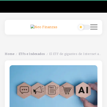
Home
ETFs e Indexados
El ETF de gigantes de Internet aprovecha la ola de monetización de la inteligencia artificial.
/
/