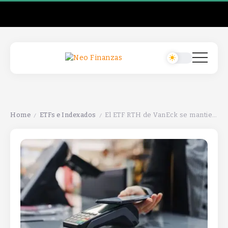
Home
ETFs e Indexados
El ETF RTH de VanEck se mantiene sólido en el sector retail a pesar de los cambios.
/
/