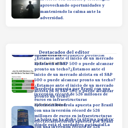
inversión récord de 526 millones de
pronto un techo?
aprovechando oportunidades y
euros en infraestructuras
manteniendo la calma ante la
eléctricasIberdrola apuesta por Brasil
By
Rafael Martín F.
adversidad.
con una inversión récord de 526
millones de euros en infraestructuras
La bolsa no ha dicho la última palabra:
eléctricasIberdrola apuesta por Brasil
dónde está el verdadero potencialLa
con una inversión récord de 526
bolsa no ha dicho la última palabra:
millones de euros en infraestructuras
dónde está el verdadero potencialLa
eléctricas
bolsa no ha dicho la última palabra:
Destacados del editor
dónde está el verdadero potencial
By
Rafael Martín F.
¿Estamos ante el inicio de un mercado
alcista en el S&P 500 o puede alcanzar
By
Rafael Martín F.
pronto un techo?¿Estamos ante el
inicio de un mercado alcista en el S&P
500 o puede alcanzar pronto un techo?
¿Estamos ante el inicio de un mercado
Iberdrola apuesta por Brasil con una
alcista en el S&P 500 o puede alcanzar
inversión récord de 526 millones de
pronto un techo?
euros en infraestructuras
eléctricasIberdrola apuesta por Brasil
By
Rafael Martín F.
con una inversión récord de 526
millones de euros en infraestructuras
La bolsa no ha dicho la última palabra:
eléctricasIberdrola apuesta por Brasil
dónde está el verdadero potencialLa
con una inversión récord de 526