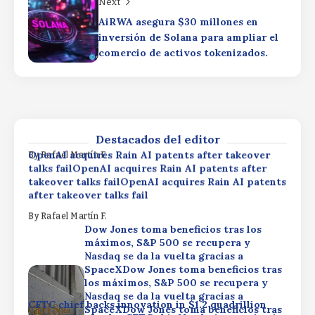
Next
Dow Jones toma beneficios tras los
máximos, S&P 500 se recupera y
AiRWA asegura $30 millones en
Nasdaq se da la vuelta gracias a
inversión de Solana para ampliar el
SpaceXDow Jones toma beneficios tras
comercio de activos tokenizados.
los máximos, S&P 500 se recupera y
Nasdaq se da la vuelta gracias a
CFTC chief backs innovation in $1.2 quadrillion
SpaceXDow Jones toma beneficios tras
derivatives marketCFTC chief backs innovation in
los máximos, S&P 500 se recupera y
$1.2 quadrillion derivatives marketCFTC chief
Nasdaq se da la vuelta gracias a SpaceX
backs innovation in $1.2 quadrillion derivatives
market
By
Rafael Martín F.
Destacados del editor
OpenAI acquires Rain AI patents after takeover
By
Rafael Martín F.
talks failOpenAI acquires Rain AI patents after
takeover talks failOpenAI acquires Rain AI patents
after takeover talks fail
By
Rafael Martín F.
Dow Jones toma beneficios tras los
máximos, S&P 500 se recupera y
Nasdaq se da la vuelta gracias a
SpaceXDow Jones toma beneficios tras
los máximos, S&P 500 se recupera y
Nasdaq se da la vuelta gracias a
CFTC chief backs innovation in $1.2 quadrillion
SpaceXDow Jones toma beneficios tras