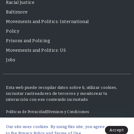
Racial Justice
Baltimore
Movements and Politics: International
Policy
Prisons and Policing
Movements and Politics: US
Jobs
Esta web puede recopilar datos sobre ti, utilizar cookies,
incrustar rastreadores de terceros y monitorear tu
interacción con ese contenido incrustado.
Políticas de Privacidad
Términos y Condiciones
Our site uses cookies. By using this site, you agree
© 2025 Neo Finanzas · Diseño y desarrollo por Mauricio Fajardo
Accept
to the
Privacy Policy
and
Terms of Use
.