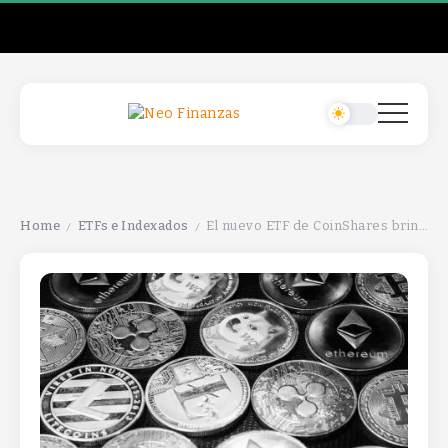
Home
ETFs e Indexados
El nuevo ETF de CoinShares brinda acceso diversificado a altcoins.
/
/