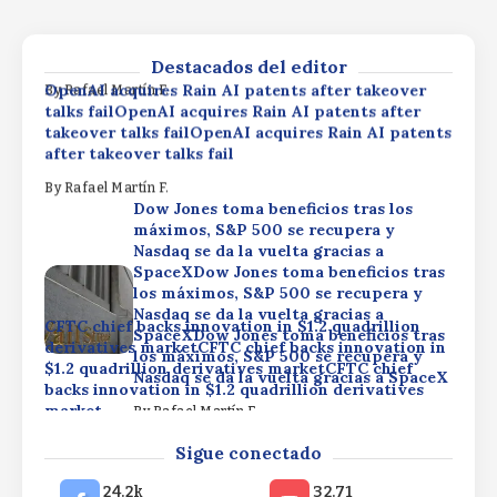
los máximos, S&P 500 se recupera y
$1.2 quadrillion derivatives marketCFTC chief
Nasdaq se da la vuelta gracias a SpaceX
backs innovation in $1.2 quadrillion derivatives
market
By
Rafael Martín F.
Destacados del editor
OpenAI acquires Rain AI patents after takeover
By
Rafael Martín F.
talks failOpenAI acquires Rain AI patents after
takeover talks failOpenAI acquires Rain AI patents
after takeover talks fail
By
Rafael Martín F.
Dow Jones toma beneficios tras los
máximos, S&P 500 se recupera y
Nasdaq se da la vuelta gracias a
SpaceXDow Jones toma beneficios tras
los máximos, S&P 500 se recupera y
Nasdaq se da la vuelta gracias a
CFTC chief backs innovation in $1.2 quadrillion
SpaceXDow Jones toma beneficios tras
derivatives marketCFTC chief backs innovation in
los máximos, S&P 500 se recupera y
$1.2 quadrillion derivatives marketCFTC chief
Nasdaq se da la vuelta gracias a SpaceX
backs innovation in $1.2 quadrillion derivatives
market
By
Rafael Martín F.
OpenAI acquires Rain AI patents after takeover
By
Rafael Martín F.
Sigue conectado
talks failOpenAI acquires Rain AI patents after
takeover talks failOpenAI acquires Rain AI patents
24.2k
32.71