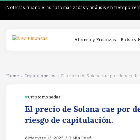
Noticias financieras automatizadas y análisis en tiempo rea
Ahorro y Finanzas
Bolsa y
Home
Criptomonedas
El precio de Solana cae por debajo de
/
/
Criptomonedas
El precio de Solana cae por d
riesgo de capitulación.
diciembre 15, 2025
3 Min Read