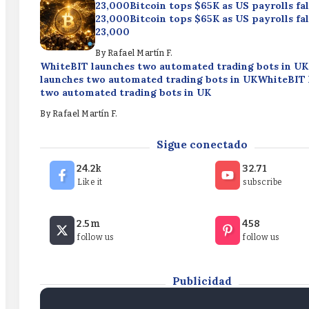
23,000Bitcoin tops $65K as US payrolls fal
23,000Bitcoin tops $65K as US payrolls fal
23,000
By
Rafael Martín F.
WhiteBIT launches two automated trading bots in U
launches two automated trading bots in UKWhiteBIT 
two automated trading bots in UK
By
Rafael Martín F.
Former Bitcoin miner Firmus raises $2B as Blackstone
Sigue conectado
back AI pushFormer Bitcoin miner Firmus raises $2B 
Blackstone, Nvidia back AI pushFormer Bitcoin miner
24.2k
32.71
raises $2B as Blackstone, Nvidia back AI push
Like it
subscribe
By
Rafael Martín F.
Bitcoin tops $65K as US payrolls fall by
2.5m
458
23,000Bitcoin tops $65K as US payrolls fal
follow us
follow us
23,000Bitcoin tops $65K as US payrolls fal
23,000
By
Rafael Martín F.
Publicidad