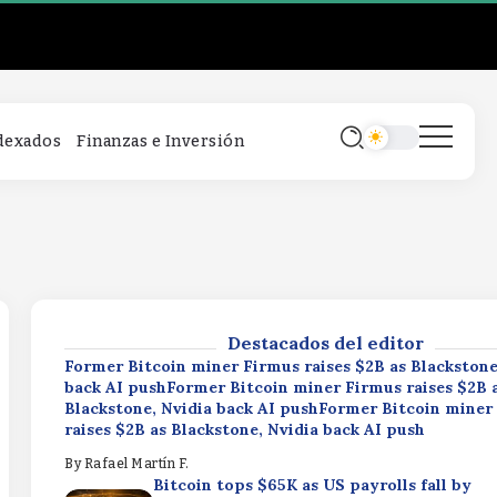
Former Bitcoin miner Firmus raises $2B as Blackstone
back AI pushFormer Bitcoin miner Firmus raises $2B 
Blackstone, Nvidia back AI pushFormer Bitcoin miner
raises $2B as Blackstone, Nvidia back AI push
By
Rafael Martín F.
Bitcoin tops $65K as US payrolls fall by
ndexados
Finanzas e Inversión
23,000Bitcoin tops $65K as US payrolls fal
23,000Bitcoin tops $65K as US payrolls fal
23,000
By
Rafael Martín F.
WhiteBIT launches two automated trading bots in U
launches two automated trading bots in UKWhiteBIT 
two automated trading bots in UK
By
Rafael Martín F.
Destacados del editor
Former Bitcoin miner Firmus raises $2B as Blackstone
back AI pushFormer Bitcoin miner Firmus raises $2B 
Blackstone, Nvidia back AI pushFormer Bitcoin miner
raises $2B as Blackstone, Nvidia back AI push
By
Rafael Martín F.
Bitcoin tops $65K as US payrolls fall by