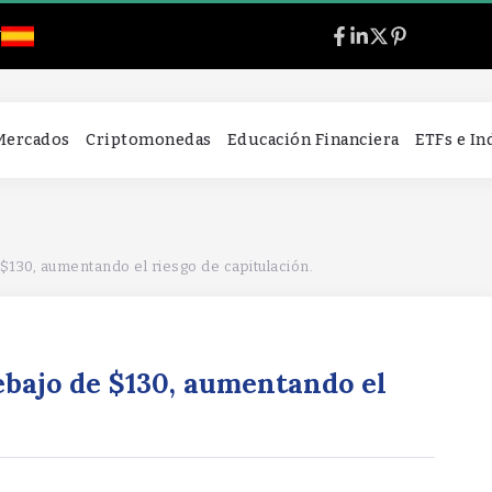
l
 Mercados
Criptomonedas
Educación Financiera
ETFs e I
 $130, aumentando el riesgo de capitulación.
ebajo de $130, aumentando el