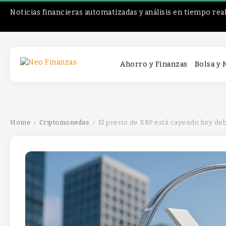
Noticias financieras automatizadas y análisis en tiempo rea
Ahorro y Finanzas
Bolsa y
Home
Criptomonedas
El precio de XRP está cayendo hoy de
/
/