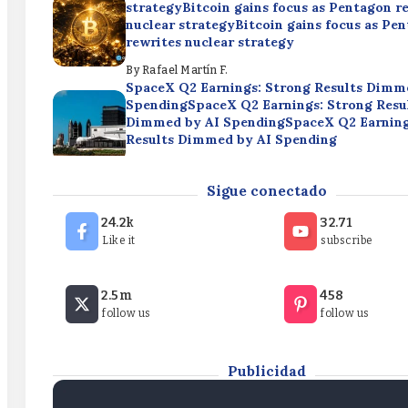
strategyBitcoin gains focus as Pentagon r
nuclear strategyBitcoin gains focus as Pe
rewrites nuclear strategy
By
Rafael Martín F.
SpaceX Q2 Earnings: Strong Results Dimm
SpendingSpaceX Q2 Earnings: Strong Resu
Dimmed by AI SpendingSpaceX Q2 Earning
Results Dimmed by AI Spending
By
Rafael Martín F.
Cryptocurrencies: Bitcoin Roughly Flat Th
Sigue conectado
WeekCryptocurrencies: Bitcoin Roughly Fl
WeekCryptocurrencies: Bitcoin Roughly Fl
24.2k
32.71
Week
Like it
subscribe
By
Rafael Martín F.
Bitcoin gains focus as Pentagon rewrites n
2.5m
458
strategyBitcoin gains focus as Pentagon r
follow us
follow us
nuclear strategyBitcoin gains focus as Pe
rewrites nuclear strategy
By
Rafael Martín F.
Publicidad