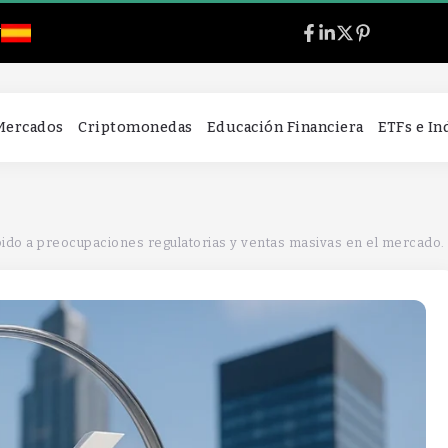
l
 Mercados
Criptomonedas
Educación Financiera
ETFs e I
bido a preocupaciones regulatorias y ventas masivas en el mercado.