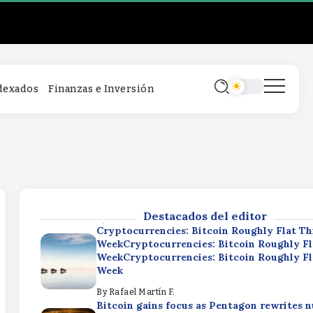
Cryptocurrencies: Bitcoin Roughly Flat Th
WeekCryptocurrencies: Bitcoin Roughly Fl
WeekCryptocurrencies: Bitcoin Roughly Fl
Week
By
Rafael Martín F.
Bitcoin gains focus as Pentagon rewrites n
ndexados
Finanzas e Inversión
strategyBitcoin gains focus as Pentagon r
nuclear strategyBitcoin gains focus as Pe
rewrites nuclear strategy
By
Rafael Martín F.
SpaceX Q2 Earnings: Strong Results Dimm
SpendingSpaceX Q2 Earnings: Strong Resu
Dimmed by AI SpendingSpaceX Q2 Earning
Results Dimmed by AI Spending
Destacados del editor
By
Rafael Martín F.
Cryptocurrencies: Bitcoin Roughly Flat Th
WeekCryptocurrencies: Bitcoin Roughly Fl
WeekCryptocurrencies: Bitcoin Roughly Fl
Week
By
Rafael Martín F.
Bitcoin gains focus as Pentagon rewrites n