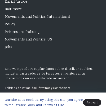
Racial Justice
Baltimore
Movements and Politics: International
Policy
Prisons and Policing
Movements and Politics: US
Jobs
Esta web puede recopilar datos sobre ti, utilizar cookies,
incrustar rastreadores de terceros y monitorear tu
interacción con ese contenido incrustado.
Políticas de Privacidad
Términos y Condiciones
Our site uses cookies. By using this site, you agree
© 2025 Neo Finanzas · Diseño y desarrollo por Mauricio Fajardo
Accept
to the
Privacy Policy
and
Terms of Use
.