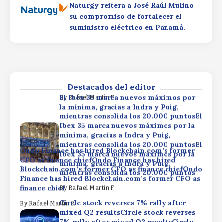
CFO as finance chiefOndo Finance has hired
mínima, gracias a Indra y Puig,
Naturgy reitera a José Raúl Mulino
Blockchain.com’s former CFO as finance chiefOndo
mientras consolida los 20.000 puntos
su compromiso de fortalecer el
Finance has hired Blockchain.com’s former CFO as
suministro eléctrico en Panamá.
finance chief
By
Rafael Martín F.
Circle stock reverses 7% rally after
By
Rafael Martín F.
mixed Q2 resultsCircle stock reverses
7% rally after mixed Q2 resultsCircle
stock reverses 7% rally after mixed Q2
results
Destacados del editor
El Ibex 35 marca nuevos máximos por
By
Rafael Martín F.
la mínima, gracias a Indra y Puig,
mientras consolida los 20.000 puntosEl
Ibex 35 marca nuevos máximos por la
mínima, gracias a Indra y Puig,
mientras consolida los 20.000 puntosEl
Ondo Finance has hired Blockchain.com’s former
Ibex 35 marca nuevos máximos por la
CFO as finance chiefOndo Finance has hired
mínima, gracias a Indra y Puig,
Blockchain.com’s former CFO as finance chiefOndo
mientras consolida los 20.000 puntos
Finance has hired Blockchain.com’s former CFO as
finance chief
By
Rafael Martín F.
Circle stock reverses 7% rally after
By
Rafael Martín F.
mixed Q2 resultsCircle stock reverses
7% rally after mixed Q2 resultsCircle