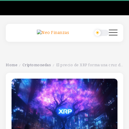
Home
Criptomonedas
El precio de XRP forma una cruz de la muerte, ¿cuánto puede caer?
/
/