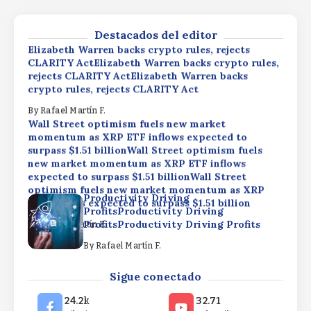
ProfitsProductivity Driving Profits
By
Rafael Martín F.
By
Rafael Martín F.
Destacados del editor
Elizabeth Warren backs crypto rules, rejects
CLARITY ActElizabeth Warren backs crypto rules,
rejects CLARITY ActElizabeth Warren backs
crypto rules, rejects CLARITY Act
By
Rafael Martín F.
Wall Street optimism fuels new market
momentum as XRP ETF inflows expected to
surpass $1.51 billionWall Street optimism fuels
new market momentum as XRP ETF inflows
expected to surpass $1.51 billionWall Street
optimism fuels new market momentum as XRP
Productivity Driving
ETF inflows expected to surpass $1.51 billion
ProfitsProductivity Driving
ProfitsProductivity Driving Profits
By
Rafael Martín F.
By
Rafael Martín F.
Elizabeth Warren backs crypto rules, rejects
Sigue conectado
CLARITY ActElizabeth Warren backs crypto rules,
rejects CLARITY ActElizabeth Warren backs
24.2k
32.71