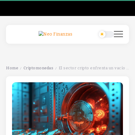
Home
Criptomonedas
El sector cripto enfrenta un vacío de $1 billón que requiere un nuevo marco regulatorio.
/
/