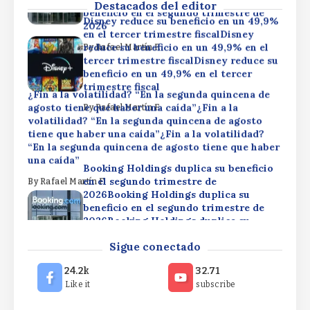
Destacados del editor
beneficio en el segundo trimestre de
Disney reduce su beneficio en un 49,9%
2026
en el tercer trimestre fiscalDisney
reduce su beneficio en un 49,9% en el
By
Rafael Martín F.
tercer trimestre fiscalDisney reduce su
beneficio en un 49,9% en el tercer
trimestre fiscal
¿Fin a la volatilidad? “En la segunda quincena de
agosto tiene que haber una caída”¿Fin a la
By
Rafael Martín F.
volatilidad? “En la segunda quincena de agosto
tiene que haber una caída”¿Fin a la volatilidad?
“En la segunda quincena de agosto tiene que haber
una caída”
Booking Holdings duplica su beneficio
en el segundo trimestre de
By
Rafael Martín F.
2026Booking Holdings duplica su
beneficio en el segundo trimestre de
2026Booking Holdings duplica su
beneficio en el segundo trimestre de
Disney reduce su beneficio en un 49,9%
Sigue conectado
2026
en el tercer trimestre fiscalDisney
reduce su beneficio en un 49,9% en el
By
Rafael Martín F.
24.2k
32.71
tercer trimestre fiscalDisney reduce su
Like it
subscribe
beneficio en un 49,9% en el tercer
trimestre fiscal