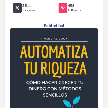
¿Fin a la volatilidad? “En la segunda quincena de
2.5m
458
agosto tiene que haber una caída”¿Fin a la
By
Rafael Martín F.
follow us
follow us
volatilidad? “En la segunda quincena de agosto
tiene que haber una caída”¿Fin a la volatilidad?
“En la segunda quincena de agosto tiene que haber
una caída”
Publicidad
By
Rafael Martín F.