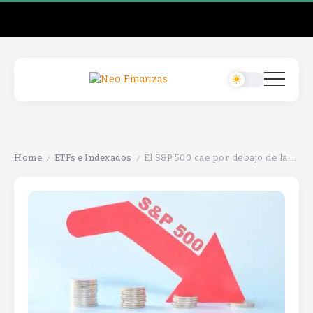
Home
ETFs e Indexados
El S&P 500 cae por debajo de la media móvil de 50 días.
/
/