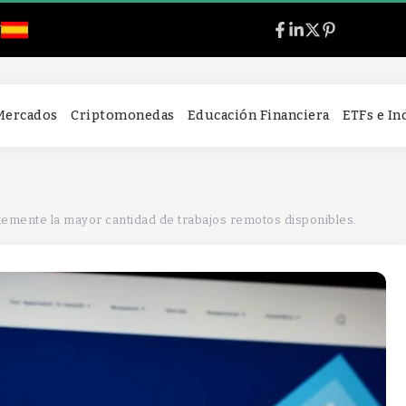
l
 Mercados
Criptomonedas
Educación Financiera
ETFs e I
emente la mayor cantidad de trabajos remotos disponibles.