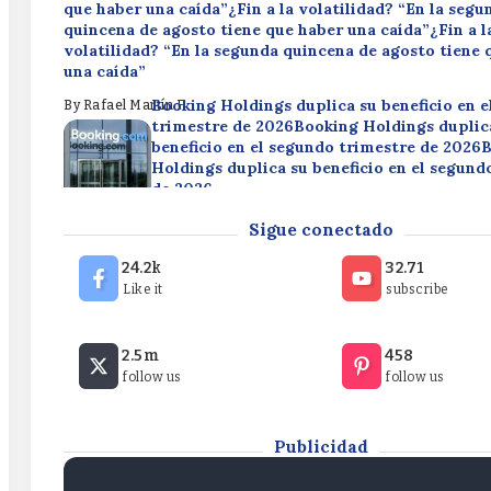
que haber una caída”¿Fin a la volatilidad? “En la segu
quincena de agosto tiene que haber una caída”¿Fin a l
volatilidad? “En la segunda quincena de agosto tiene 
una caída”
Booking Holdings duplica su beneficio en 
By
Rafael Martín F.
trimestre de 2026Booking Holdings duplic
beneficio en el segundo trimestre de 2026
Holdings duplica su beneficio en el segund
de 2026
Disney reduce su beneficio en un 49,9% en 
By
Rafael Martín F.
Sigue conectado
trimestre fiscalDisney reduce su beneficio 
49,9% en el tercer trimestre fiscalDisney 
24.2k
32.71
beneficio en un 49,9% en el tercer trimestr
Like it
subscribe
By
Rafael Martín F.
¿Fin a la volatilidad? “En la segunda quincena de agos
2.5m
458
que haber una caída”¿Fin a la volatilidad? “En la segu
follow us
follow us
quincena de agosto tiene que haber una caída”¿Fin a l
volatilidad? “En la segunda quincena de agosto tiene 
una caída”
Publicidad
By
Rafael Martín F.