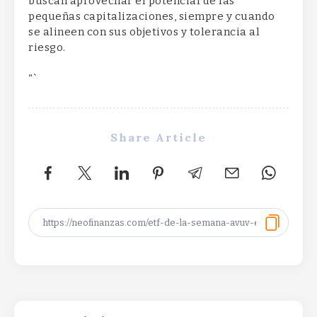
buscan aprovechar el potencial de las
pequeñas capitalizaciones, siempre y cuando
se alineen con sus objetivos y tolerancia al
riesgo.
“`
Share Article
Circle stock reverses 7% rally after
mixed Q2 resultsCircle stock reverses
7% rally after mixed Q2 resultsCircle