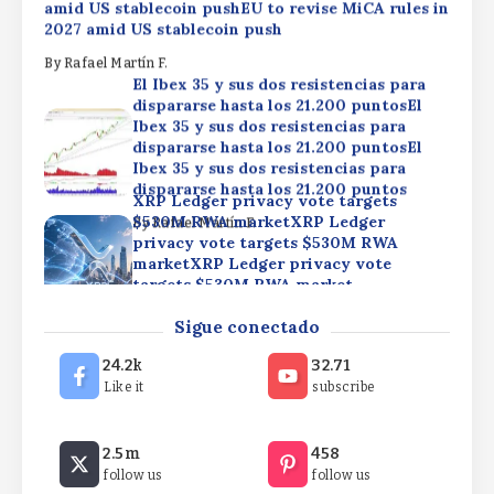
amid US stablecoin pushEU to revise MiCA rules in
2027 amid US stablecoin push
By
Rafael Martín F.
El Ibex 35 y sus dos resistencias para
dispararse hasta los 21.200 puntosEl
Ibex 35 y sus dos resistencias para
dispararse hasta los 21.200 puntosEl
Ibex 35 y sus dos resistencias para
dispararse hasta los 21.200 puntos
XRP Ledger privacy vote targets
$530M RWA marketXRP Ledger
By
Rafael Martín F.
privacy vote targets $530M RWA
marketXRP Ledger privacy vote
targets $530M RWA market
EU to revise MiCA rules in 2027 amid US
By
Rafael Martín F.
Sigue conectado
stablecoin pushEU to revise MiCA rules in 2027
amid US stablecoin pushEU to revise MiCA rules in
24.2k
32.71
2027 amid US stablecoin push
Like it
subscribe
By
Rafael Martín F.
El Ibex 35 y sus dos resistencias para
2.5m
458
dispararse hasta los 21.200 puntosEl
follow us
follow us
Ibex 35 y sus dos resistencias para