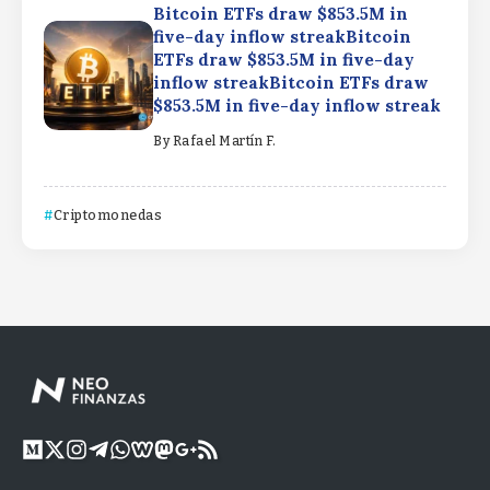
Bitcoin ETFs draw $853.5M in
five-day inflow streakBitcoin
ETFs draw $853.5M in five-day
inflow streakBitcoin ETFs draw
$853.5M in five-day inflow streak
By
Rafael Martín F.
Criptomonedas