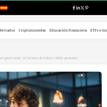
l
 Mercados
Criptomonedas
Educación Financiera
ETFs e I
 no gané nada. 10 formas de haber salido ganando.