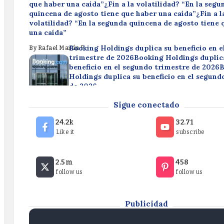
que haber una caída”¿Fin a la volatilidad? “En la segu
quincena de agosto tiene que haber una caída”¿Fin a l
volatilidad? “En la segunda quincena de agosto tiene 
una caída”
Booking Holdings duplica su beneficio en 
By
Rafael Martín F.
trimestre de 2026Booking Holdings duplic
beneficio en el segundo trimestre de 2026
Holdings duplica su beneficio en el segund
de 2026
Disney reduce su beneficio en un 49,9% en 
By
Rafael Martín F.
Sigue conectado
trimestre fiscalDisney reduce su beneficio 
49,9% en el tercer trimestre fiscalDisney 
24.2k
32.71
beneficio en un 49,9% en el tercer trimestr
Like it
subscribe
By
Rafael Martín F.
¿Fin a la volatilidad? “En la segunda quincena de agos
2.5m
458
que haber una caída”¿Fin a la volatilidad? “En la segu
follow us
follow us
quincena de agosto tiene que haber una caída”¿Fin a l
volatilidad? “En la segunda quincena de agosto tiene 
una caída”
Publicidad
By
Rafael Martín F.