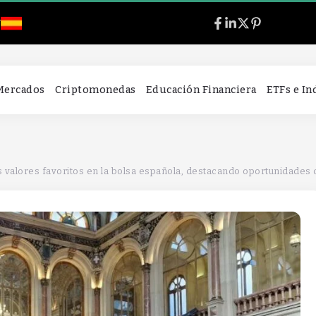
l
 Mercados
Criptomonedas
Educación Financiera
ETFs e I
valores favoritos en la bolsa española, destacando oportunidades d