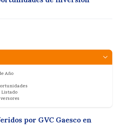
 de Año
portunidades
 Listado
nversores
feridos por GVC Gaesco en