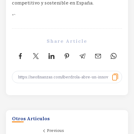
competitivo y sostenible en España.
“`
Share Article
La gran estrella del Nasdaq que avanza
un 2.700% en un año…y que puede
seguir subiendoLa gran estrella del
Otros Artículos
Nasdaq que avanza un 2.700% en un
año…y que puede seguir subiendoLa
Previous
gran estrella del Nasdaq que avanza un