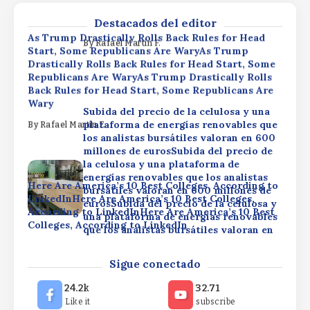
Colleges, According to LinkedIn
que los analistas bursátiles valoran en
600 millones de euros
Destacados del editor
By
Rafael Martín F.
As Trump Drastically Rolls Back Rules for Head
By
Rafael Martín F.
Start, Some Republicans Are WaryAs Trump
Drastically Rolls Back Rules for Head Start, Some
Republicans Are WaryAs Trump Drastically Rolls
Back Rules for Head Start, Some Republicans Are
Wary
Subida del precio de la celulosa y una
plataforma de energías renovables que
By
Rafael Martín F.
los analistas bursátiles valoran en 600
millones de eurosSubida del precio de
la celulosa y una plataforma de
energías renovables que los analistas
Here Are America’s 10 Best Colleges, According to
bursátiles valoran en 600 millones de
LinkedInHere Are America’s 10 Best Colleges,
eurosSubida del precio de la celulosa y
According to LinkedInHere Are America’s 10 Best
una plataforma de energías renovables
Colleges, According to LinkedIn
que los analistas bursátiles valoran en
600 millones de euros
By
Rafael Martín F.
As Trump Drastically Rolls Back Rules for Head
Sigue conectado
By
Rafael Martín F.
Start, Some Republicans Are WaryAs Trump
Drastically Rolls Back Rules for Head Start, Some
24.2k
32.71
Republicans Are WaryAs Trump Drastically Rolls
Like it
subscribe