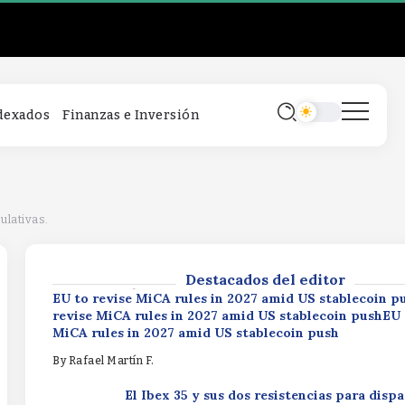
EU to revise MiCA rules in 2027 amid US stablecoin p
revise MiCA rules in 2027 amid US stablecoin pushEU 
MiCA rules in 2027 amid US stablecoin push
By
Rafael Martín F.
El Ibex 35 y sus dos resistencias para disp
ndexados
Finanzas e Inversión
los 21.200 puntosEl Ibex 35 y sus dos resis
para dispararse hasta los 21.200 puntosEl 
sus dos resistencias para dispararse hasta 
puntos
XRP Ledger privacy vote targets $530M 
By
Rafael Martín F.
marketXRP Ledger privacy vote targets 
ulativas.
marketXRP Ledger privacy vote targets 
market
Destacados del editor
By
Rafael Martín F.
EU to revise MiCA rules in 2027 amid US stablecoin p
revise MiCA rules in 2027 amid US stablecoin pushEU 
MiCA rules in 2027 amid US stablecoin push
By
Rafael Martín F.
El Ibex 35 y sus dos resistencias para disp