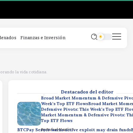
Broad Market Momentum & Defensive Pivo
Week’s Top ETF FlowsBroad Market Mome
Defensive Pivots: This Week’s Top ETF Fl
Market Momentum & Defensive Pivots: Thi
Top ETF Flows
BTCPay Server warns active exploit may drain fund
By
Rafael Martín F.
ndexados
Finanzas e Inversión
Server warns active exploit may drain fundsBTCPay 
warns active exploit may drain funds
By
Rafael Martín F.
Equal Weight ETF ROE Celebrates Key Thr
MilestoneEqual Weight ETF ROE Celebrate
jorando la vida cotidiana.
Three Year ETF MilestoneEqual Weight ET
Celebrates Key Three Year ETF Milestone
Destacados del editor
By
Rafael Martín F.
Broad Market Momentum & Defensive Pivo
Week’s Top ETF FlowsBroad Market Mome
Defensive Pivots: This Week’s Top ETF Fl
Market Momentum & Defensive Pivots: Thi
Top ETF Flows
BTCPay Server warns active exploit may drain fund
By
Rafael Martín F.