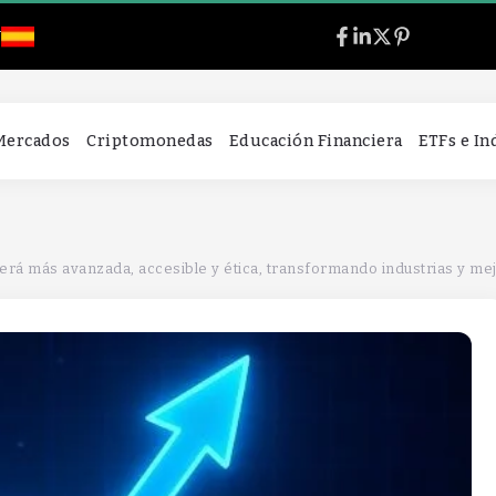
l
 Mercados
Criptomonedas
Educación Financiera
ETFs e I
6 será más avanzada, accesible y ética, transformando industrias y me