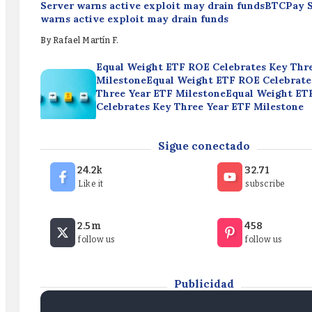
Server warns active exploit may drain fundsBTCPay 
warns active exploit may drain funds
By
Rafael Martín F.
Equal Weight ETF ROE Celebrates Key Thr
MilestoneEqual Weight ETF ROE Celebrate
Three Year ETF MilestoneEqual Weight ET
Celebrates Key Three Year ETF Milestone
By
Rafael Martín F.
Broad Market Momentum & Defensive Pivo
Sigue conectado
Week’s Top ETF FlowsBroad Market Mome
Defensive Pivots: This Week’s Top ETF Fl
24.2k
32.71
Market Momentum & Defensive Pivots: Thi
Like it
subscribe
Top ETF Flows
BTCPay Server warns active exploit may drain fund
By
Rafael Martín F.
2.5m
458
Server warns active exploit may drain fundsBTCPay 
follow us
follow us
warns active exploit may drain funds
By
Rafael Martín F.
Publicidad