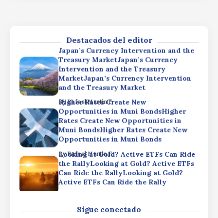
the RallyLooking at Gold? Active ETFs
Can Ride the RallyLooking at Gold?
Active ETFs Can Ride the Rally
Destacados del editor
By
Rafael Martín F.
Japan’s Currency Intervention and the
Treasury MarketJapan’s Currency
Intervention and the Treasury
MarketJapan’s Currency Intervention
and the Treasury Market
Higher Rates Create New
By
Rafael Martín F.
Opportunities in Muni BondsHigher
Rates Create New Opportunities in
Muni BondsHigher Rates Create New
Opportunities in Muni Bonds
Looking at Gold? Active ETFs Can Ride
By
Rafael Martín F.
the RallyLooking at Gold? Active ETFs
Can Ride the RallyLooking at Gold?
Active ETFs Can Ride the Rally
By
Rafael Martín F.
Japan’s Currency Intervention and the
Sigue conectado
Treasury MarketJapan’s Currency