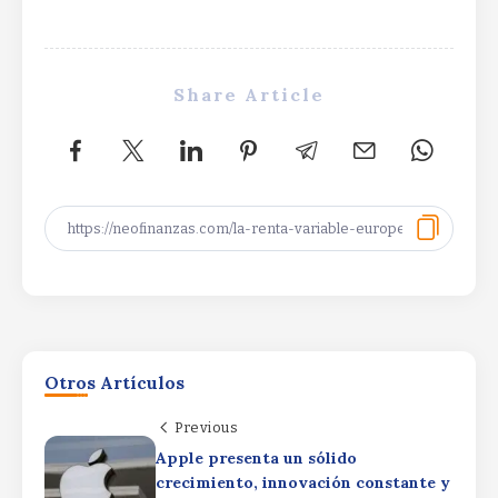
“`
Share Article
La gran estrella del Nasdaq que avanza
Otros Artículos
un 2.700% en un año…y que puede
seguir subiendoLa gran estrella del
Previous
Nasdaq que avanza un 2.700% en un
año…y que puede seguir subiendoLa
Apple presenta un sólido
gran estrella del Nasdaq que avanza un
crecimiento, innovación constante y
Efectos en la cartera del rally de la IA,