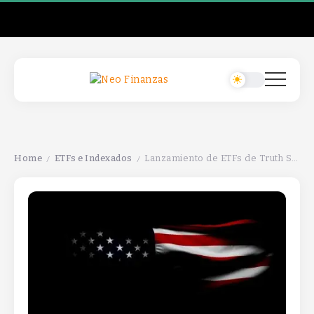
Home
ETFs e Indexados
Lanzamiento de ETFs de Truth Social con filtro anti-DEI.
/
/