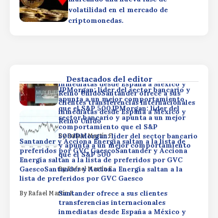
Energía saltan a la lista de preferidos por GVC
volatilidad en el mercado de
GaescoSantander y Acciona Energía saltan a la
By
Rafael Martín F.
criptomonedas.
lista de preferidos por GVC Gaesco
Santander ofrece a sus clientes
By
Rafael Martín F.
transferencias internacionales
inmediatas desde España a México y
Reino UnidoSantander ofrece a sus
clientes transferencias internacionales
Destacados del editor
inmediatas desde España a México y
JPMorgan: líder del sector bancario y
Reino UnidoSantander ofrece a sus
apunta a un mejor comportamiento
clientes transferencias internacionales
que el S&P 500JPMorgan: líder del
inmediatas desde España a México y
sector bancario y apunta a un mejor
Reino Unido
comportamiento que el S&P
500JPMorgan: líder del sector bancario
By
Rafael Martín F.
Santander y Acciona Energía saltan a la lista de
y apunta a un mejor comportamiento
preferidos por GVC GaescoSantander y Acciona
que el S&P 500
Energía saltan a la lista de preferidos por GVC
GaescoSantander y Acciona Energía saltan a la
By
Rafael Martín F.
lista de preferidos por GVC Gaesco
Santander ofrece a sus clientes
By
Rafael Martín F.
transferencias internacionales
inmediatas desde España a México y