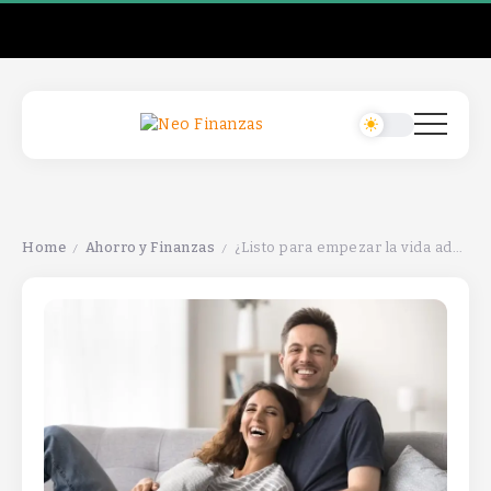
Home
Ahorro y Finanzas
¿Listo para empezar la vida adulta? Sigue estos 11 pasos para una jubilación exitosa.
/
/