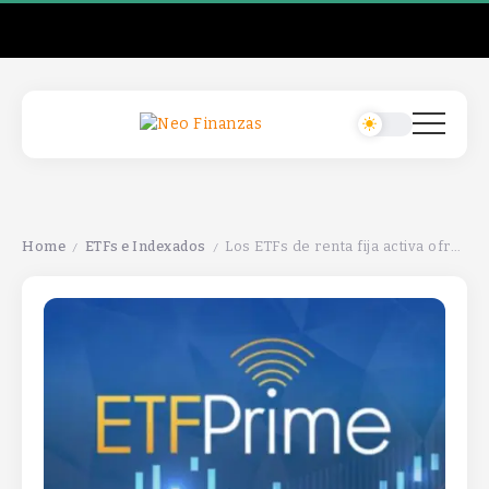
Home
ETFs e Indexados
Los ETFs de renta fija activa ofrecen oportunidades de alfa en el mercado.
/
/