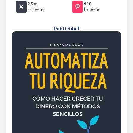
2.5m
458
momentum as XRP ETF inflows expected to
follow us
follow us
surpass $1.51 billionWall Street optimism fuels
new market momentum as XRP ETF inflows
expected to surpass $1.51 billionWall Street
optimism fuels new market momentum as XRP
Publicidad
ETF inflows expected to surpass $1.51 billion
By
Rafael Martín F.