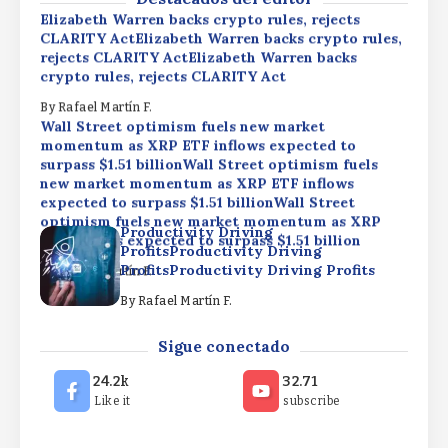
Elizabeth Warren backs crypto rules, rejects
CLARITY ActElizabeth Warren backs crypto rules,
rejects CLARITY ActElizabeth Warren backs
crypto rules, rejects CLARITY Act
By
Rafael Martín F.
Wall Street optimism fuels new market
momentum as XRP ETF inflows expected to
surpass $1.51 billionWall Street optimism fuels
new market momentum as XRP ETF inflows
expected to surpass $1.51 billionWall Street
optimism fuels new market momentum as XRP
Productivity Driving
ETF inflows expected to surpass $1.51 billion
ProfitsProductivity Driving
ProfitsProductivity Driving Profits
By
Rafael Martín F.
By
Rafael Martín F.
Elizabeth Warren backs crypto rules, rejects
Sigue conectado
CLARITY ActElizabeth Warren backs crypto rules,
rejects CLARITY ActElizabeth Warren backs
24.2k
32.71
crypto rules, rejects CLARITY Act
Like it
subscribe
By
Rafael Martín F.
Wall Street optimism fuels new market