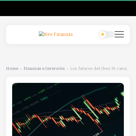
Home
Finanzas e Inversión
Los futuros del Ibex 35 caen tras el efecto negativo de la IA en Wall Street.
/
/