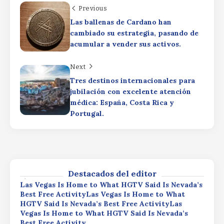
Previous
By
Rafael Martín F.
Las ballenas de Cardano han
Las Vegas Is Home to What HGTV Said Is Nevada’s
cambiado su estrategia, pasando de
Best Free ActivityLas Vegas Is Home to What
HGTV Said Is Nevada’s Best Free ActivityLas
acumular a vender sus activos.
Vegas Is Home to What HGTV Said Is Nevada’s
Best Free Activity
Next
Matthew Tuttle on Investing in AI
By
Rafael Martín F.
Tres destinos internacionales para
InfrastructureMatthew Tuttle on
jubilación con excelente atención
Investing in AI InfrastructureMatthew
médica: España, Costa Rica y
Tuttle on Investing in AI
Portugal.
Infrastructure
170,000 Borrowers to See Student Loan Debt
By
Rafael Martín F.
Erased170,000 Borrowers to See Student Loan
Debt Erased170,000 Borrowers to See Student
Loan Debt Erased
Destacados del editor
By
Rafael Martín F.
Las Vegas Is Home to What HGTV Said Is Nevada’s
Best Free ActivityLas Vegas Is Home to What
HGTV Said Is Nevada’s Best Free ActivityLas
Vegas Is Home to What HGTV Said Is Nevada’s
Best Free Activity