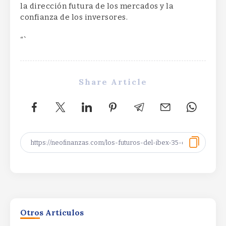
la dirección futura de los mercados y la
confianza de los inversores.
“`
Share Article
170,000 Borrowers to See Student Loan Debt
Erased170,000 Borrowers to See Student Loan
Otros Artículos
Debt Erased170,000 Borrowers to See Student
Loan Debt Erased