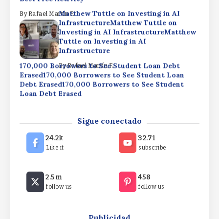
Matthew Tuttle on Investing in AI
By
Rafael Martín F.
InfrastructureMatthew Tuttle on
Investing in AI InfrastructureMatthew
Tuttle on Investing in AI
Infrastructure
170,000 Borrowers to See Student Loan Debt
By
Rafael Martín F.
Erased170,000 Borrowers to See Student Loan
Debt Erased170,000 Borrowers to See Student
Loan Debt Erased
By
Rafael Martín F.
Las Vegas Is Home to What HGTV Said Is Nevada’s
Sigue conectado
Best Free ActivityLas Vegas Is Home to What
HGTV Said Is Nevada’s Best Free ActivityLas
24.2k
32.71
Vegas Is Home to What HGTV Said Is Nevada’s
Like it
subscribe
Best Free Activity
Matthew Tuttle on Investing in AI
By
Rafael Martín F.
2.5m
458
InfrastructureMatthew Tuttle on
follow us
follow us
Investing in AI InfrastructureMatthew
Tuttle on Investing in AI
Infrastructure
Publicidad