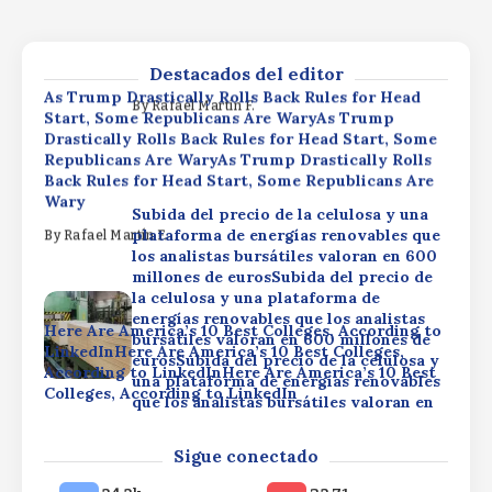
LinkedInHere Are America’s 10 Best Colleges,
eurosSubida del precio de la celulosa y
According to LinkedInHere Are America’s 10 Best
una plataforma de energías renovables
Colleges, According to LinkedIn
que los analistas bursátiles valoran en
600 millones de euros
Destacados del editor
By
Rafael Martín F.
As Trump Drastically Rolls Back Rules for Head
By
Rafael Martín F.
Start, Some Republicans Are WaryAs Trump
Drastically Rolls Back Rules for Head Start, Some
Republicans Are WaryAs Trump Drastically Rolls
Back Rules for Head Start, Some Republicans Are
Wary
Subida del precio de la celulosa y una
plataforma de energías renovables que
By
Rafael Martín F.
los analistas bursátiles valoran en 600
millones de eurosSubida del precio de
la celulosa y una plataforma de
energías renovables que los analistas
Here Are America’s 10 Best Colleges, According to
bursátiles valoran en 600 millones de
LinkedInHere Are America’s 10 Best Colleges,
eurosSubida del precio de la celulosa y
According to LinkedInHere Are America’s 10 Best
una plataforma de energías renovables
Colleges, According to LinkedIn
que los analistas bursátiles valoran en
600 millones de euros
By
Rafael Martín F.
As Trump Drastically Rolls Back Rules for Head
Sigue conectado
By
Rafael Martín F.
Start, Some Republicans Are WaryAs Trump
Drastically Rolls Back Rules for Head Start, Some