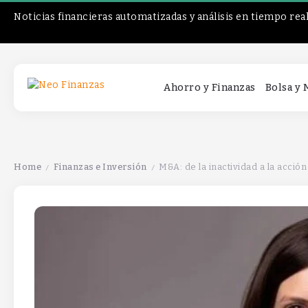
Noticias financieras automatizadas y análisis en tiempo rea
Ahorro y Finanzas
Bolsa y
Home
Finanzas e Inversión
M&A: de la inactividad a la acció
/
/