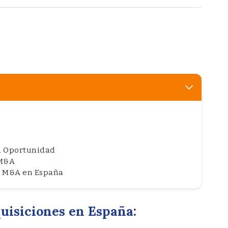
a
a Oportunidad
 M&A
l M&A en España
uisiciones en España: