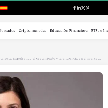
l
 Mercados
Criptomonedas
Educación Financiera
ETFs e I
n directa, impulsando el crecimiento y la eficiencia en el mercado.