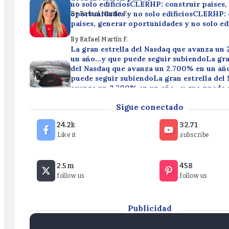
no solo edificiosCLERHP: construir países,
oportunidades y no solo edificiosCLERHP: 
By
Rafael Martín F.
países, generar oportunidades y no solo ed
By
Rafael Martín F.
La gran estrella del Nasdaq que avanza un
un año…y que puede seguir subiendoLa gra
del Nasdaq que avanza un 2.700% en un a
puede seguir subiendoLa gran estrella del
avanza un 2.700% en un año…y que puede 
subiendo
Efectos en la cartera del rally de la IA, las
Sigue conectado
megacapitalización y el riesgo oculto de la
By
Rafael Martín F.
pasivaEfectos en la cartera del rally de la 
24.2k
32.71
de megacapitalización y el riesgo oculto de
Like it
subscribe
inversión pasivaEfectos en la cartera del ra
IA, las OPV de megacapitalización y el rie
CLERHP: construir países, generar oportu
de la inversión pasiva
2.5m
458
no solo edificiosCLERHP: construir países,
follow us
follow us
oportunidades y no solo edificiosCLERHP: 
By
Rafael Martín F.
países, generar oportunidades y no solo ed
By
Rafael Martín F.
Publicidad