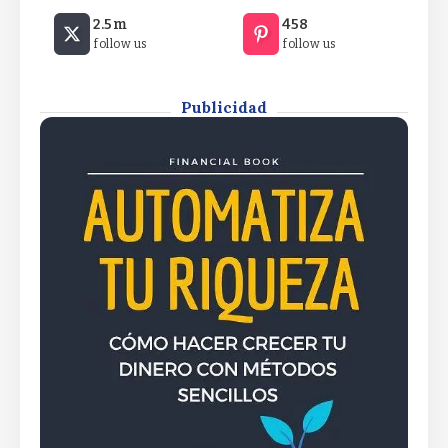
Santander y Acciona Energía saltan a la lista de
y apunta a un mejor comportamiento
2.5m
458
preferidos por GVC GaescoSantander y Acciona
que el S&P 500
follow us
follow us
Energía saltan a la lista de preferidos por GVC
GaescoSantander y Acciona Energía saltan a la
By
Rafael Martín F.
lista de preferidos por GVC Gaesco
Publicidad
By
Rafael Martín F.