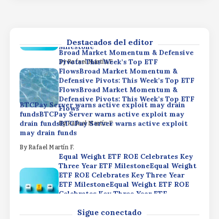
Equal Weight ETF ROE Celebrates Key
Three Year ETF MilestoneEqual Weight
ETF ROE Celebrates Key Three Year
ETF MilestoneEqual Weight ETF ROE
Celebrates Key Three Year ETF
Destacados del editor
Milestone
Broad Market Momentum & Defensive
Pivots: This Week’s Top ETF
By
Rafael Martín F.
FlowsBroad Market Momentum &
Defensive Pivots: This Week’s Top ETF
FlowsBroad Market Momentum &
Defensive Pivots: This Week’s Top ETF
BTCPay Server warns active exploit may drain
Flows
fundsBTCPay Server warns active exploit may
drain fundsBTCPay Server warns active exploit
By
Rafael Martín F.
may drain funds
By
Rafael Martín F.
Equal Weight ETF ROE Celebrates Key
Three Year ETF MilestoneEqual Weight
ETF ROE Celebrates Key Three Year
ETF MilestoneEqual Weight ETF ROE
Celebrates Key Three Year ETF
Milestone
Broad Market Momentum & Defensive
Sigue conectado
Pivots: This Week’s Top ETF
By
Rafael Martín F.