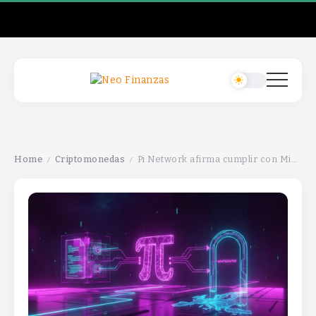
Home
Criptomonedas
Pi Network afirma cumplir con MiCA y busca listados en intercambios regulados de la UE.
/
/