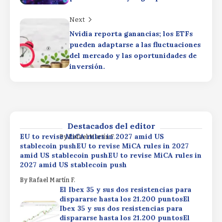
2027 amid US stablecoin push
Next
By
Rafael Martín F.
El Ibex 35 y sus dos resistencias para
Nvidia reporta ganancias; los ETFs
dispararse hasta los 21.200 puntosEl
pueden adaptarse a las fluctuaciones
Ibex 35 y sus dos resistencias para
del mercado y las oportunidades de
dispararse hasta los 21.200 puntosEl
inversión.
Ibex 35 y sus dos resistencias para
dispararse hasta los 21.200 puntos
XRP Ledger privacy vote targets
$530M RWA marketXRP Ledger
By
Rafael Martín F.
privacy vote targets $530M RWA
marketXRP Ledger privacy vote
targets $530M RWA market
Destacados del editor
EU to revise MiCA rules in 2027 amid US
By
Rafael Martín F.
stablecoin pushEU to revise MiCA rules in 2027
amid US stablecoin pushEU to revise MiCA rules in
2027 amid US stablecoin push
By
Rafael Martín F.
El Ibex 35 y sus dos resistencias para
dispararse hasta los 21.200 puntosEl
Ibex 35 y sus dos resistencias para
dispararse hasta los 21.200 puntosEl