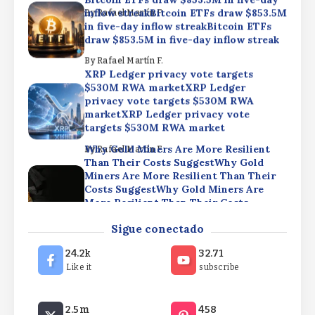
inflow streakBitcoin ETFs draw $853.5M
By
Rafael Martín F.
in five-day inflow streakBitcoin ETFs
draw $853.5M in five-day inflow streak
By
Rafael Martín F.
XRP Ledger privacy vote targets
$530M RWA marketXRP Ledger
privacy vote targets $530M RWA
marketXRP Ledger privacy vote
targets $530M RWA market
Why Gold Miners Are More Resilient
By
Rafael Martín F.
Than Their Costs SuggestWhy Gold
Miners Are More Resilient Than Their
Costs SuggestWhy Gold Miners Are
More Resilient Than Their Costs
Suggest
Bitcoin ETFs draw $853.5M in five-day
Sigue conectado
inflow streakBitcoin ETFs draw $853.5M
By
Rafael Martín F.
in five-day inflow streakBitcoin ETFs
24.2k
32.71
draw $853.5M in five-day inflow streak
Like it
subscribe
By
Rafael Martín F.
XRP Ledger privacy vote targets
2.5m
458
$530M RWA marketXRP Ledger