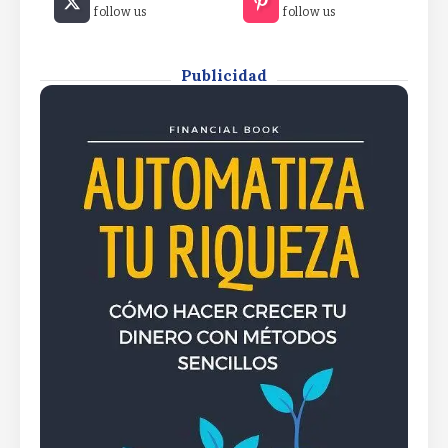
follow us
follow us
privacy vote targets $530M RWA
marketXRP Ledger privacy vote
targets $530M RWA market
Publicidad
By
Rafael Martín F.