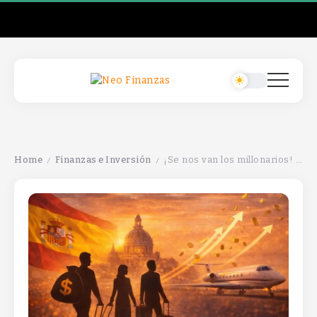
Home
Finanzas e Inversión
¡Se nos van los millonarios! Con ellos, perdemos no solo dinero, sino también oportunidades y talento valioso.
/
/