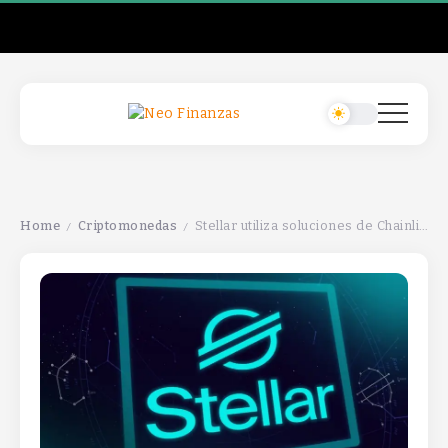
Home
Criptomonedas
Stellar utiliza soluciones de Chainlink para impulsar aplicaciones DeFi de próxima generación.
/
/