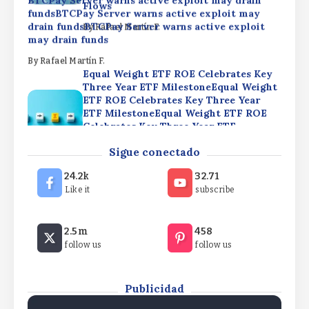
BTCPay Server warns active exploit may drain
Flows
fundsBTCPay Server warns active exploit may
drain fundsBTCPay Server warns active exploit
By
Rafael Martín F.
may drain funds
By
Rafael Martín F.
Equal Weight ETF ROE Celebrates Key
Three Year ETF MilestoneEqual Weight
ETF ROE Celebrates Key Three Year
ETF MilestoneEqual Weight ETF ROE
Celebrates Key Three Year ETF
Milestone
Broad Market Momentum & Defensive
Sigue conectado
Pivots: This Week’s Top ETF
By
Rafael Martín F.
FlowsBroad Market Momentum &
24.2k
32.71
Defensive Pivots: This Week’s Top ETF
Like it
subscribe
FlowsBroad Market Momentum &
Defensive Pivots: This Week’s Top ETF
BTCPay Server warns active exploit may drain
Flows
2.5m
458
fundsBTCPay Server warns active exploit may
follow us
follow us
drain fundsBTCPay Server warns active exploit
By
Rafael Martín F.
may drain funds
By
Rafael Martín F.
Publicidad