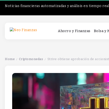
Noticias financieras automatizadas y análisis en tiempo rea
Ahorro y Finanzas
Bolsa y
Home
Criptomonedas
Strive obtiene aprobación de accionist
/
/