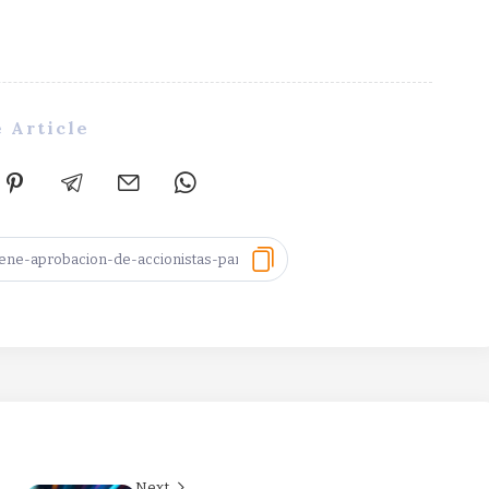
 Article
Next