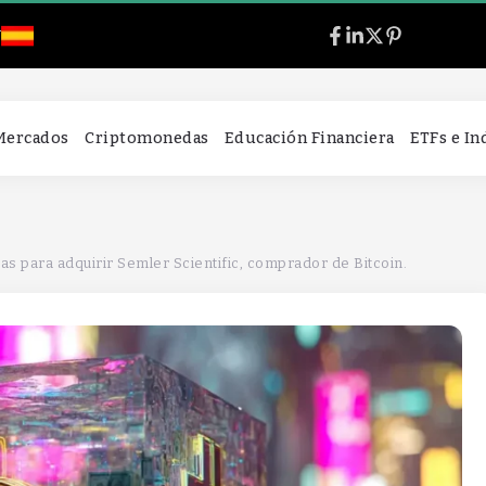
l
 Mercados
Criptomonedas
Educación Financiera
ETFs e I
as para adquirir Semler Scientific, comprador de Bitcoin.