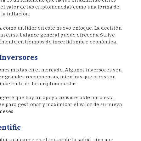
tiva es un fenómeno que ha ido en aumento en los
 el valor de las criptomonedas como una forma de
la inflación.
na como un líder en este nuevo enfoque. La decisión
in en su balance general puede ofrecer a Strive
almente en tiempos de incertidumbre económica.
 Inversores
iones mixtas en el mercado. Algunos inversores ven
r grandes recompensas, mientras que otros son
 inherente de las criptomonedas.
sugiere que hay un apoyo considerable para esta
ive para gestionar y maximizar el valor de su nueva
meses.
ntific
lía su alcance en el sector de la salud, sino que