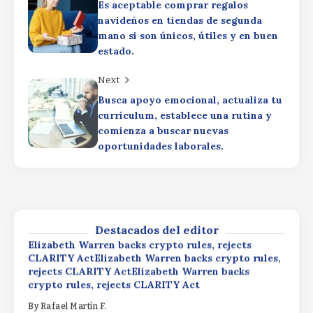
Es aceptable comprar regalos
navideños en tiendas de segunda
Elizabeth Warren backs crypto rules, rejects
CLARITY ActElizabeth Warren backs crypto rules,
mano si son únicos, útiles y en buen
rejects CLARITY ActElizabeth Warren backs
estado.
crypto rules, rejects CLARITY Act
Next
By
Rafael Martín F.
Wall Street optimism fuels new market
Busca apoyo emocional, actualiza tu
momentum as XRP ETF inflows expected to
currículum, establece una rutina y
surpass $1.51 billionWall Street optimism fuels
comienza a buscar nuevas
new market momentum as XRP ETF inflows
oportunidades laborales.
expected to surpass $1.51 billionWall Street
optimism fuels new market momentum as XRP
Productivity Driving
ETF inflows expected to surpass $1.51 billion
ProfitsProductivity Driving
ProfitsProductivity Driving Profits
By
Rafael Martín F.
By
Rafael Martín F.
Destacados del editor
Elizabeth Warren backs crypto rules, rejects
CLARITY ActElizabeth Warren backs crypto rules,
rejects CLARITY ActElizabeth Warren backs
crypto rules, rejects CLARITY Act
By
Rafael Martín F.