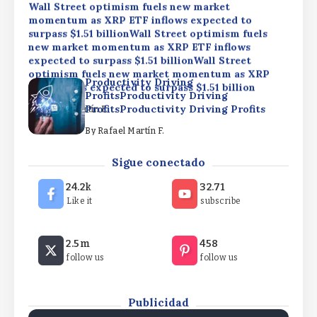
Wall Street optimism fuels new market
momentum as XRP ETF inflows expected to
surpass $1.51 billionWall Street optimism fuels
new market momentum as XRP ETF inflows
expected to surpass $1.51 billionWall Street
optimism fuels new market momentum as XRP
Productivity Driving
ETF inflows expected to surpass $1.51 billion
ProfitsProductivity Driving
ProfitsProductivity Driving Profits
By
Rafael Martín F.
By
Rafael Martín F.
Elizabeth Warren backs crypto rules, rejects
Sigue conectado
CLARITY ActElizabeth Warren backs crypto rules,
rejects CLARITY ActElizabeth Warren backs
24.2k
32.71
crypto rules, rejects CLARITY Act
Like it
subscribe
By
Rafael Martín F.
Wall Street optimism fuels new market
2.5m
458
momentum as XRP ETF inflows expected to
follow us
follow us
surpass $1.51 billionWall Street optimism fuels
new market momentum as XRP ETF inflows
expected to surpass $1.51 billionWall Street
optimism fuels new market momentum as XRP
Publicidad
ETF inflows expected to surpass $1.51 billion