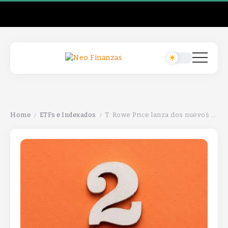
Home
ETFs e Indexados
T. Rowe Price lanza dos nuevos ETFs que combinan beneficios de inversión pasiva y activa.
/
/