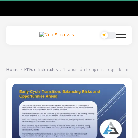
Home
ETFs e Indexados
Transición temprana: equilibrando riesgos y oportunidades en el futuro cercano.
/
/