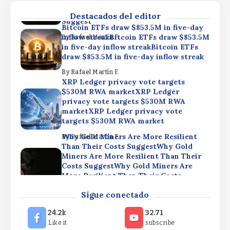
Costs SuggestWhy Gold Miners Are
More Resilient Than Their Costs
Destacados del editor
Suggest
Bitcoin ETFs draw $853.5M in five-day
inflow streakBitcoin ETFs draw $853.5M
By
Rafael Martín F.
in five-day inflow streakBitcoin ETFs
draw $853.5M in five-day inflow streak
By
Rafael Martín F.
XRP Ledger privacy vote targets
$530M RWA marketXRP Ledger
privacy vote targets $530M RWA
marketXRP Ledger privacy vote
targets $530M RWA market
Why Gold Miners Are More Resilient
By
Rafael Martín F.
Than Their Costs SuggestWhy Gold
Miners Are More Resilient Than Their
Costs SuggestWhy Gold Miners Are
More Resilient Than Their Costs
Suggest
Bitcoin ETFs draw $853.5M in five-day
Sigue conectado
inflow streakBitcoin ETFs draw $853.5M
By
Rafael Martín F.
in five-day inflow streakBitcoin ETFs
24.2k
32.71
draw $853.5M in five-day inflow streak
Like it
subscribe