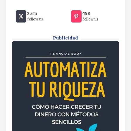
By
Rafael Martín F.
XRP Ledger privacy vote targets
2.5m
458
$530M RWA marketXRP Ledger
follow us
follow us
privacy vote targets $530M RWA
marketXRP Ledger privacy vote
targets $530M RWA market
Publicidad
By
Rafael Martín F.