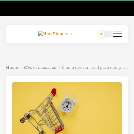
Home
ETFs e Indexados
Última oportunidad para comprar ETFs: no te pierdas estos ETFs de impuestos e ingresos.
/
/