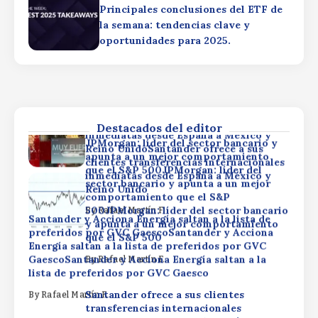
preferidos por GVC GaescoSantander y Acciona
Principales conclusiones del ETF de
que el S&P 500
Energía saltan a la lista de preferidos por GVC
la semana: tendencias clave y
GaescoSantander y Acciona Energía saltan a la
By
Rafael Martín F.
oportunidades para 2025.
lista de preferidos por GVC Gaesco
Santander ofrece a sus clientes
By
Rafael Martín F.
transferencias internacionales
inmediatas desde España a México y
Reino UnidoSantander ofrece a sus
clientes transferencias internacionales
Destacados del editor
inmediatas desde España a México y
JPMorgan: líder del sector bancario y
Reino UnidoSantander ofrece a sus
apunta a un mejor comportamiento
clientes transferencias internacionales
que el S&P 500JPMorgan: líder del
inmediatas desde España a México y
sector bancario y apunta a un mejor
Reino Unido
comportamiento que el S&P
500JPMorgan: líder del sector bancario
By
Rafael Martín F.
Santander y Acciona Energía saltan a la lista de
y apunta a un mejor comportamiento
preferidos por GVC GaescoSantander y Acciona
que el S&P 500
Energía saltan a la lista de preferidos por GVC
GaescoSantander y Acciona Energía saltan a la
By
Rafael Martín F.
lista de preferidos por GVC Gaesco
Santander ofrece a sus clientes
By
Rafael Martín F.
transferencias internacionales