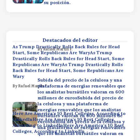
su posición.
la celulosa y una plataforma de
energías renovables que los analistas
Here Are America’s 10 Best Colleges, According to
bursátiles valoran en 600 millones de
LinkedInHere Are America’s 10 Best Colleges,
eurosSubida del precio de la celulosa y
According to LinkedInHere Are America’s 10 Best
una plataforma de energías renovables
Colleges, According to LinkedIn
que los analistas bursátiles valoran en
600 millones de euros
Destacados del editor
By
Rafael Martín F.
As Trump Drastically Rolls Back Rules for Head
By
Rafael Martín F.
Start, Some Republicans Are WaryAs Trump
Drastically Rolls Back Rules for Head Start, Some
Republicans Are WaryAs Trump Drastically Rolls
Back Rules for Head Start, Some Republicans Are
Wary
Subida del precio de la celulosa y una
plataforma de energías renovables que
By
Rafael Martín F.
los analistas bursátiles valoran en 600
millones de eurosSubida del precio de
la celulosa y una plataforma de
energías renovables que los analistas
Here Are America’s 10 Best Colleges, According to
bursátiles valoran en 600 millones de
LinkedInHere Are America’s 10 Best Colleges,
eurosSubida del precio de la celulosa y
According to LinkedInHere Are America’s 10 Best
una plataforma de energías renovables
Colleges, According to LinkedIn
que los analistas bursátiles valoran en
600 millones de euros