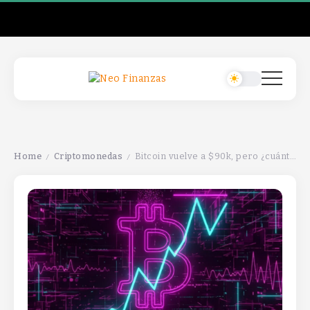
Home
Criptomonedas
Bitcoin vuelve a $90k, pero ¿cuánto tiempo pasará antes de que retroceda?
/
/