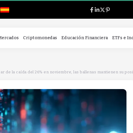
l
 Mercados
Criptomonedas
Educación Financiera
ETFs e I
sar de la caída del 26% en noviembre, las ballenas mantienen su pos