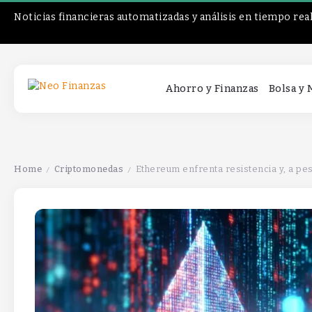
Noticias financieras automatizadas y análisis en tiempo rea
Ahorro y Finanzas
Bolsa y
Home
Criptomonedas
Ethereum enfrenta resistencia y, a pe
/
/