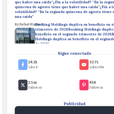
que haber una caída”¿Fin a la volatilidad? “En la segu
quincena de agosto tiene que haber una caída”¿Fin a l
volatilidad? “En la segunda quincena de agosto tiene 
una caída”
Booking Holdings duplica su beneficio en 
By
Rafael Martín F.
trimestre de 2026Booking Holdings duplic
beneficio en el segundo trimestre de 2026
Holdings duplica su beneficio en el segund
de 2026
Disney reduce su beneficio en un 49,9% en 
By
Rafael Martín F.
Sigue conectado
trimestre fiscalDisney reduce su beneficio 
49,9% en el tercer trimestre fiscalDisney 
24.2k
32.71
beneficio en un 49,9% en el tercer trimestr
Like it
subscribe
By
Rafael Martín F.
¿Fin a la volatilidad? “En la segunda quincena de agos
2.5m
458
que haber una caída”¿Fin a la volatilidad? “En la segu
follow us
follow us
quincena de agosto tiene que haber una caída”¿Fin a l
volatilidad? “En la segunda quincena de agosto tiene 
una caída”
Publicidad
By
Rafael Martín F.