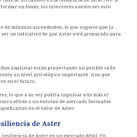
 indicar un cambio en la tendencia de un activo. A
 formar un fondo, los inversores suelen ver esto
ie de mínimos ascendentes, lo que sugiere que la
 ser un indicativo de que Aster está preparado para
hos analistas están proyectando un posible rally
resenta un nivel psicológico importante, sino que
ve en el futuro.
res, lo que a su vez podría impulsar aún más el
écnico sólido y un entorno de mercado favorable
gnificativo en el valor de Aster.
siliencia de Aster
 resiliencia de Aster en un mercado débil. En