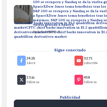
500 se recupera y Nasdaq se da la vuelta gr
SpaceXDow Jones toma beneficios tras lo
S&P 500 se recupera y Nasdaq se da la vuel
a SpaceXDow Jones toma beneficios tras l
máximos, S&P 500 se recupera y Nasdaq se
CFTC chief backs innovation in $1.2 quadrillion deriva
vuelta gracias a SpaceX
marketCFTC chief backs innovation in $1.2 quadrillio
derivatives marketCFTC chief backs innovation in $1.
By
Rafael Martín F.
quadrillion derivatives market
By
Rafael Martín F.
OpenAI acquires Rain AI patents after takeover talks
Sigue conectado
acquires Rain AI patents after takeover talks failOpe
acquires Rain AI patents after takeover talks fail
24.2k
32.71
Like it
subscribe
By
Rafael Martín F.
Dow Jones toma beneficios tras los máxim
2.5m
458
500 se recupera y Nasdaq se da la vuelta gr
follow us
follow us
SpaceXDow Jones toma beneficios tras lo
S&P 500 se recupera y Nasdaq se da la vuel
a SpaceXDow Jones toma beneficios tras l
máximos, S&P 500 se recupera y Nasdaq se
Publicidad
vuelta gracias a SpaceX