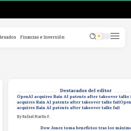
OpenAI acquires Rain AI patents after takeover talks
acquires Rain AI patents after takeover talks failOpe
acquires Rain AI patents after takeover talks fail
By
Rafael Martín F.
Dow Jones toma beneficios tras los máxim
ndexados
Finanzas e Inversión
500 se recupera y Nasdaq se da la vuelta gr
SpaceXDow Jones toma beneficios tras lo
S&P 500 se recupera y Nasdaq se da la vuel
a SpaceXDow Jones toma beneficios tras l
máximos, S&P 500 se recupera y Nasdaq se
CFTC chief backs innovation in $1.2 quadrillion deriva
vuelta gracias a SpaceX
marketCFTC chief backs innovation in $1.2 quadrillio
derivatives marketCFTC chief backs innovation in $1.
By
Rafael Martín F.
quadrillion derivatives market
Destacados del editor
By
Rafael Martín F.
OpenAI acquires Rain AI patents after takeover talks
acquires Rain AI patents after takeover talks failOpe
acquires Rain AI patents after takeover talks fail
By
Rafael Martín F.
Dow Jones toma beneficios tras los máxim