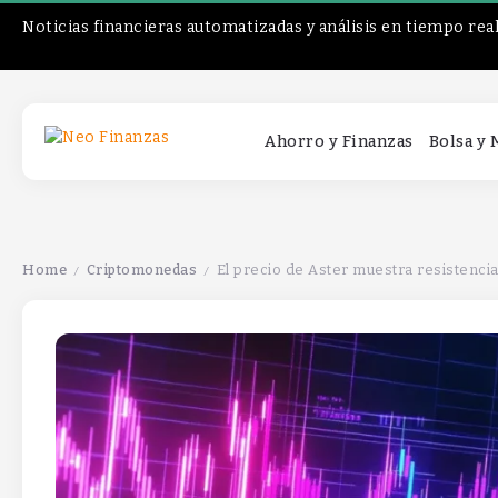
Noticias financieras automatizadas y análisis en tiempo rea
Ahorro y Finanzas
Bolsa y
Home
Criptomonedas
El precio de Aster muestra resistencia
/
/