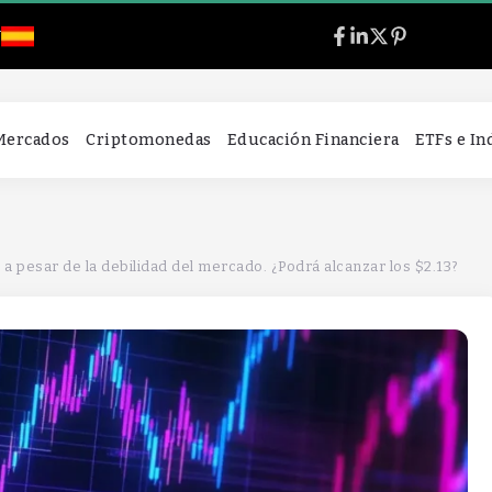
l
 Mercados
Criptomonedas
Educación Financiera
ETFs e I
 a pesar de la debilidad del mercado. ¿Podrá alcanzar los $2.13?