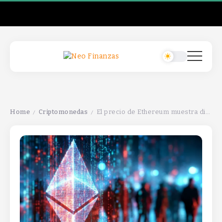
Home
Criptomonedas
El precio de Ethereum muestra divergencia alcista en $2,900, ¿se está acumulando presión al alza?
/
/