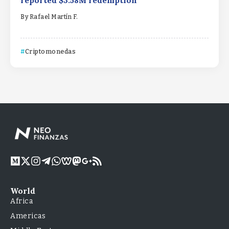
reported $3.58M redemption
By
Rafael Martín F.
Criptomonedas
World
Africa
Americas