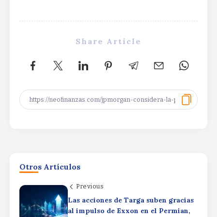
“`
Share Article
Productivity Driving
ProfitsProductivity Driving
Otros Artículos
ProfitsProductivity Driving Profits
By
Rafael Martín F.
Previous
Las acciones de Targa suben gracias
Elizabeth Warren backs crypto rules, rejects
al impulso de Exxon en el Permian,
CLARITY ActElizabeth Warren backs crypto rules,