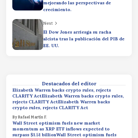
mejorando las perspectivas de
rejects CLARITY ActElizabeth Warren backs
crypto rules, rejects CLARITY Act
crecimiento.
By
Rafael Martín F.
Next
Wall Street optimism fuels new market
momentum as XRP ETF inflows expected to
El Dow Jones arriesga su racha
surpass $1.51 billionWall Street optimism fuels
alcista tras la publicación del PIB de
new market momentum as XRP ETF inflows
EE. UU.
expected to surpass $1.51 billionWall Street
optimism fuels new market momentum as XRP
Productivity Driving
ETF inflows expected to surpass $1.51 billion
ProfitsProductivity Driving
ProfitsProductivity Driving Profits
By
Rafael Martín F.
By
Rafael Martín F.
Destacados del editor
Elizabeth Warren backs crypto rules, rejects
CLARITY ActElizabeth Warren backs crypto rules,
rejects CLARITY ActElizabeth Warren backs
crypto rules, rejects CLARITY Act
By
Rafael Martín F.
Wall Street optimism fuels new market
momentum as XRP ETF inflows expected to
surpass $1.51 billionWall Street optimism fuels