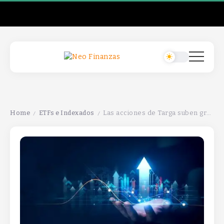
Home
ETFs e Indexados
Las acciones de Targa suben gracias al impulso de Exxon en el Permian, mejorando las perspectivas de crecimiento.
/
/