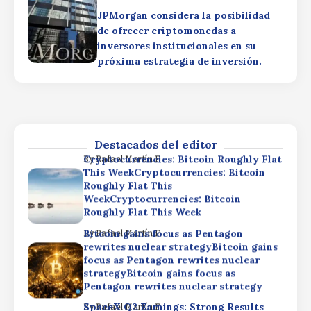
Bitcoin gains focus as Pentagon
By
Rafael Martín F.
JPMorgan considera la posibilidad
rewrites nuclear strategyBitcoin gains
de ofrecer criptomonedas a
focus as Pentagon rewrites nuclear
inversores institucionales en su
strategyBitcoin gains focus as
próxima estrategia de inversión.
Pentagon rewrites nuclear strategy
SpaceX Q2 Earnings: Strong Results
By
Rafael Martín F.
Dimmed by AI SpendingSpaceX Q2
Earnings: Strong Results Dimmed by AI
SpendingSpaceX Q2 Earnings: Strong
Results Dimmed by AI Spending
Destacados del editor
Cryptocurrencies: Bitcoin Roughly Flat
By
Rafael Martín F.
This WeekCryptocurrencies: Bitcoin
Roughly Flat This
WeekCryptocurrencies: Bitcoin
Roughly Flat This Week
Bitcoin gains focus as Pentagon
By
Rafael Martín F.
rewrites nuclear strategyBitcoin gains
focus as Pentagon rewrites nuclear
strategyBitcoin gains focus as
Pentagon rewrites nuclear strategy
SpaceX Q2 Earnings: Strong Results
By
Rafael Martín F.